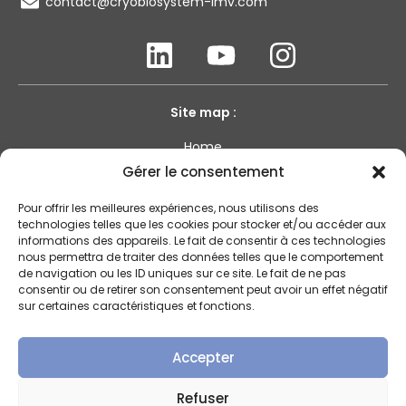
contact@cryobiosystem-imv.com
Site map :
Home
About us
Gérer le consentement
All our products
Pour offrir les meilleures expériences, nous utilisons des
Our news
technologies telles que les cookies pour stocker et/ou accéder aux
informations des appareils. Le fait de consentir à ces technologies
Contact us
nous permettra de traiter des données telles que le comportement
de navigation ou les ID uniques sur ce site. Le fait de ne pas
consentir ou de retirer son consentement peut avoir un effet négatif
sur certaines caractéristiques et fonctions.
Legal notices
Quality certificates
Accepter
Terms and Conditions of Sale
Privacy Policy
Refuser