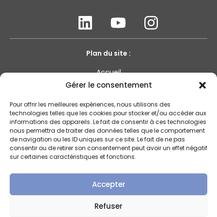
Plan du site :
Accueil
Gérer le consentement
Qui sommes-nous ?
Tous nos produits
Pour offrir les meilleures expériences, nous utilisons des
Nos actualités
technologies telles que les cookies pour stocker et/ou accéder aux
informations des appareils. Le fait de consentir à ces technologies
Contactez-nous
nous permettra de traiter des données telles que le comportement
de navigation ou les ID uniques sur ce site. Le fait de ne pas
consentir ou de retirer son consentement peut avoir un effet négatif
sur certaines caractéristiques et fonctions.
Mentions légales
Certificats qualité
Accepter
Conditions Générales de Vente
Politique de confidentialité
Refuser
Sécurité et cookies